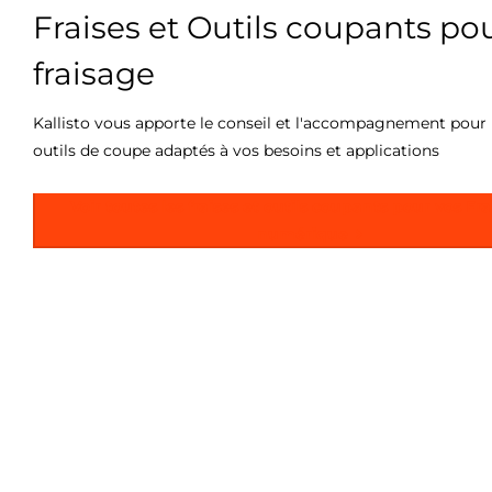
Fraises et Outils coupants pou
Une fraiseuse CNC abor
fraisage
aux finitions profession
Kallisto vous apporte le conseil et l'accompagnement pour 
outils de coupe adaptés à vos besoins et applications
La S400-T est capable de traiter une variété de matériaux t
Voir toutes les fraises et outils coupants pour vos Fr
le
cuivre
pur, le
bois
, les
polymères
, les
plastiques
et les
ma
numérique
carbone,
la
pierre artificielle
et le
marbre synthétique
.