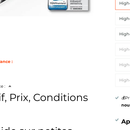
High-
High-
High-
High-
rance :
High-
High-
e :
f, Prix, Conditions
💰Pr
nou
Ap