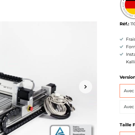
Réf.:
11
Frai
For
Inst
Kall
Version
Avec 
Avec 
Taille 