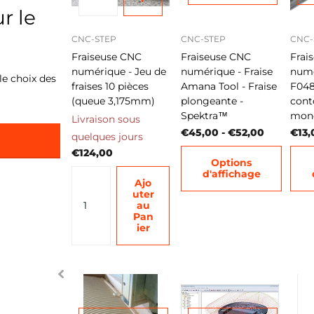
r le
CNC-STEP
CNC-STEP
CNC-
dable
Fraiseuse CNC
Fraiseuse CNC
Frai
numérique - Jeu de
numérique - Fraise
numé
nelles
le choix des
fraises 10 pièces
Amana Tool - Fraise
F048
(queue 3,175mm)
plongeante -
cont
Spektra™
mon
Livraison sous
endres, y compris
l'alluminium
, le
bronze
,
aiseuses
€45,00
- €52,00
€13,
quelques jours
tériaux composites
et la
fibre de
€124,00
Options
d'affichage
Ajo
uter
au
Pan
ier