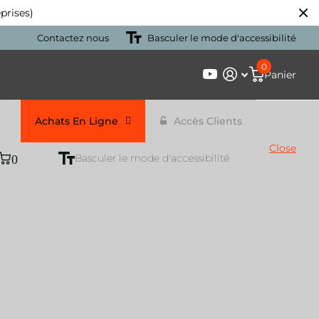
prises)
Contactez nous
Basculer le mode d'accessibilité
0
Panier
Achats En Ligne
Accès Clients
Close
0
Basculer le mode d'accessibilité