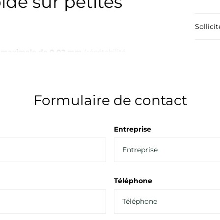
de sur petites
Sollici
n maximale de 0.02 mm
(répétabilité
lant jusqu'à
12 000 millimètres par minute
!
rché.
Formulaire de contact
h-Z / T, ont un jeu presque indétectable
Entreprise
ion en série
de pièces de petite taille, grâce à
Téléphone
 et garantit un
résultat uniforme
sur