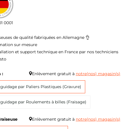
01 0001
seuses de qualité fabriquées en Allemagne 👌
mation sur-mesure
allation et support technique en France par nos techniciens
isto
 :
Enlèvement gratuit à
notre(nos) magasin(s)
guidage par Paliers Plastiques (Gravure)
guidage par Roulements à billes (Fraisage)
Fraiseuse
Enlèvement gratuit à
notre(nos) magasin(s)