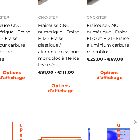
STEP
CNC-STEP
CNC-STEP
seuse CNC
Fraiseuse CNC
Fraiseuse CNC
rique - Fraise-
numérique - Fraise-
numérique - Fraise-
 - Fraise
F112 - Fraise
F120 et F121 - Fraise
our carbure
plastique /
aluminium carbure
obloc
aluminium carbure
monobloc
monobloc à Hélice
00
€25,00
- €67,00
Inversée
€31,00
- €111,00
Options
Options
d'affichage
d'affichage
A
A
Options
j
j
d'affichage
o
o
u
u
t
t
e
e
r
r
a
a
u
u
P
P
a
a
n
n