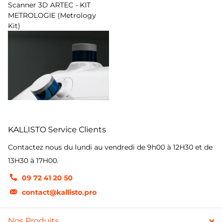
Scanner 3D ARTEC - KIT
METROLOGIE (Metrology
Kit)
Livraison sous quelques jours
€21.900,00
- €34.100,00
Options d'affichage
KALLISTO Service Clients
Contactez nous du lundi au vendredi de 9h00 à 12H30 et de
13H30 à 17H00.
09 72 41 20 50
contact@kallisto.pro
Nos Produits