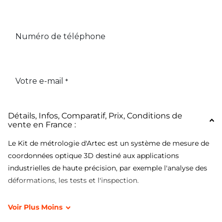
Détails, Infos, Comparatif, Prix, Conditions de
vente en France :
Le Kit de métrologie d'Artec est un système de mesure de
coordonnées optique 3D destiné aux applications
industrielles de haute précision, par exemple l'analyse des
déformations, les tests et l'inspection.
Le Kit de métrologie est suffisamment flexible pour
Voir
Plus
Moins
s'intégrer à votre flux de travail, fournit des résultats