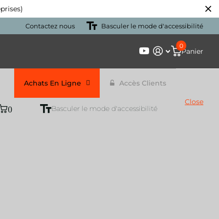
prises)
Contactez nous
Basculer le mode d'accessibilité
0
Panier
Achats En Ligne
Accès Clients
Close
0
Basculer le mode d'accessibilité