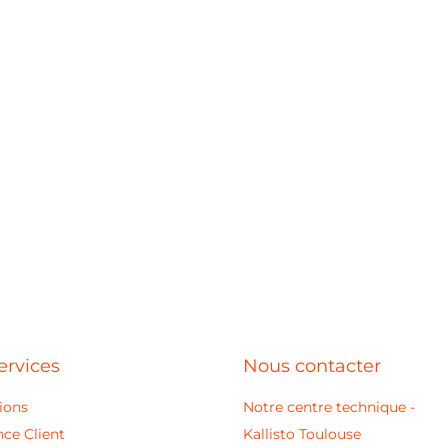
ervices
Nous contacter
ions
Notre centre technique -
nce Client
Kallisto Toulouse