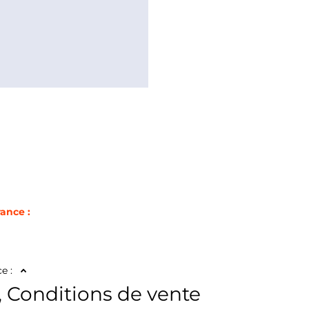
rance :
e :
x, Conditions de vente