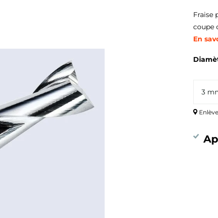
Fraise 
coupe c
En savo
Diamètr
Enlève
Ap