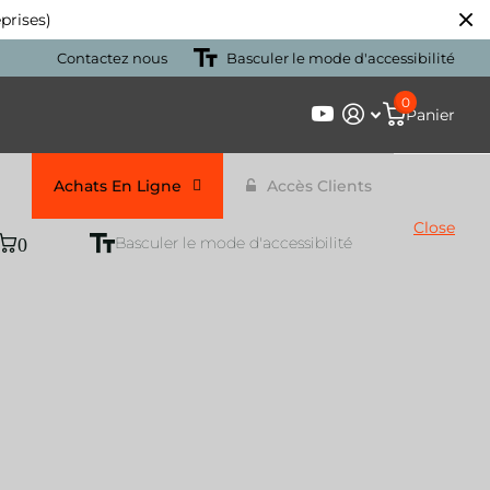
prises)
Contactez nous
Basculer le mode d'accessibilité
0
Panier
Achats En Ligne
Accès Clients
Close
0
Basculer le mode d'accessibilité