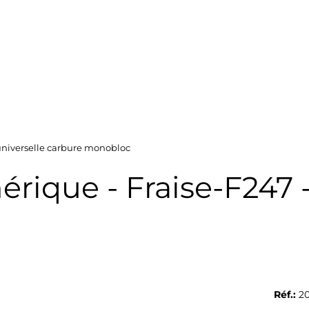
 universelle carbure monobloc
ique - Fraise-F247 - 
Réf.:
20