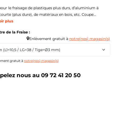
pour le fraisage de plastiques plus durs, d’aluminium à
ourte (plus dure), de matériaux en bois, etc. Coupe...
ir plus
e de la Fraise :
Enlèvement gratuit à
notre(nos) magasin(s)
ment gratuit à
notre(nos) magasin(s)
pelez nous au 09 72 41 20 50