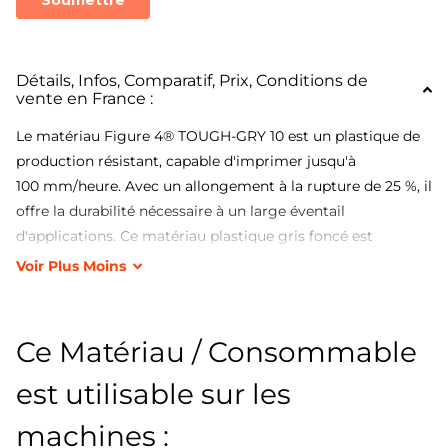
Détails, Infos, Comparatif, Prix, Conditions de
vente en France :
Le matériau Figure 4® TOUGH-GRY 10 est un plastique de
production résistant, capable d'imprimer jusqu'à
100 mm/heure. Avec un allongement à la rupture de 25 %, il
offre la durabilité nécessaire à un large éventail
d'applications. Ce matériau plastique gris foncé est
extrêmement stable, même dans des conditions de forte
Voir
Plus
Moins
humidité.
Ce Matériau / Consommable
est utilisable sur les
Applications :
machines :
Itération rapide de conception