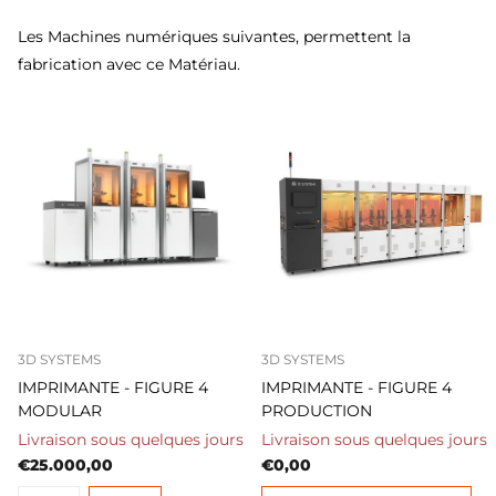
Les Machines numériques suivantes, permettent la
Pièces fonctionnelles résistantes pour :
fabrication avec ce Matériau.
- Pièces d'esthétique automobiles
- Tests de forme, d'ajustement et de fonctionnement
- Assemblages durables et encliquetages
- Panneaux, capots, boîtiers
- Maîtres-modèles pour moulage RTV ou autres utilisations
3D SYSTEMS
3D SYSTEMS
Fabrication en petite série de pièces rigides
IMPRIMANTE - FIGURE 4
IMPRIMANTE - FIGURE 4
MODULAR
PRODUCTION
Biens de consommation
Livraison sous quelques jours
Livraison sous quelques jours
€25.000,00
€0,00
Prêt pour la peinture ou le placage